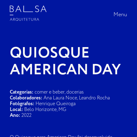
Menu
Menu
INÍCIO |
QUIOSQUE
PROJETOS
AMERICAN DAY
SOBRE A BALSA
NA MÍDIA
Categorias:
comer e beber, docerias
Colaboradores:
Ana Laura Noce, Leandro Rocha
Fotógrafos:
Henrique Queiroga
CONTATO
Local:
Belo Horizonte, MG
Ano:
2022