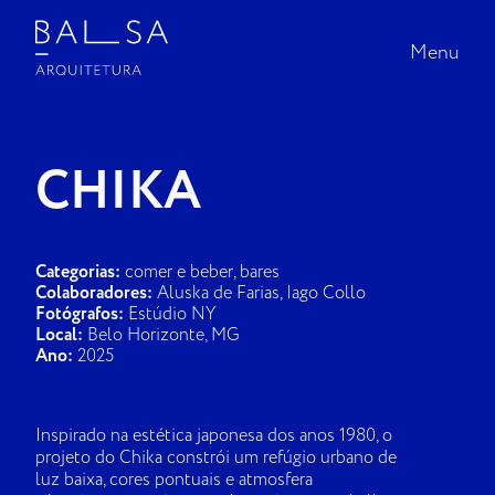
Menu
Menu
INÍCIO |
CHIKA
PROJETOS
SOBRE A BALSA
Categorias:
comer e beber, bares
Colaboradores:
Aluska de Farias, Iago Collo
Fotógrafos:
Estúdio NY
NA MÍDIA
Local:
Belo Horizonte, MG
Ano:
2025
CONTATO
Inspirado na estética japonesa dos anos 1980, o
projeto do Chika constrói um refúgio urbano de
luz baixa, cores pontuais e atmosfera