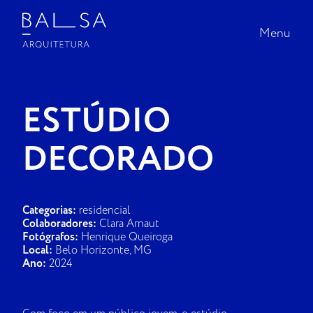
Menu
Menu
INÍCIO |
ESTÚDIO
PROJETOS
DECORADO
SOBRE A BALSA
NA MÍDIA
Categorias:
residencial
Colaboradores:
Clara Arnaut
Fotógrafos:
Henrique Queiroga
CONTATO
Local:
Belo Horizonte, MG
Ano:
2024