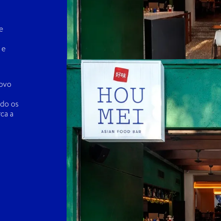
e
 e
novo
ndo os
ca a