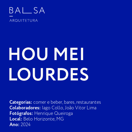
INÍCIO | PROJETO
SOBRE A BALSA
HOU MEI
NA MÍDIA
LOURDES
CONTATO
Categorias:
comer e beber, bares, restaurantes
Colaboradores:
Iago Collo, João Vitor Lima
Fotógrafos:
Henrique Queiroga
Local:
Belo Horizonte, MG
Ano:
2024