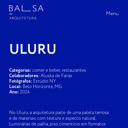
Menu
Menu
INÍCIO |
ULURU
PROJETOS
SOBRE A BALSA
Categorias:
comer e beber, restaurantes
Colaboradores:
Aluska de Farias
Fotógrafos:
Estúdio NY
NA MÍDIA
Local:
Belo Horizonte, MG
Ano:
2024
CONTATO
No Uluru, a arquitetura parte de uma paleta terrosa
e de materiais com textura e aspecto natural.
Luminárias de palha, piso cimentício em formatos